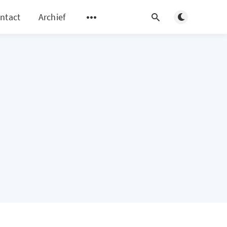
Schakel van k
ntact
Archief